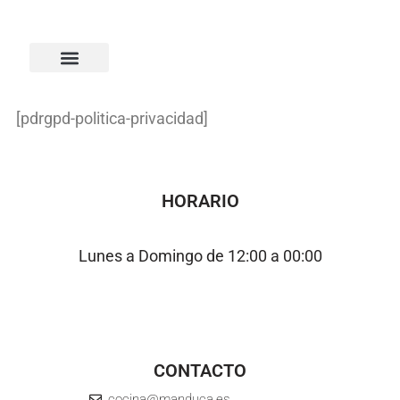
[pdrgpd-politica-privacidad]
MENÚS DE GRUPOS
QUIENES SOMOS
HORARIO
Lunes a Domingo de 12:00 a 00:00
CONTACTO
cocina@manduca.es